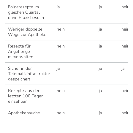
Folgerezepte im
ja
ja
nein
gleichen Quartal
ohne Praxisbesuch
Weniger doppelte
nein
ja
nein
Wege zur Apotheke
Rezepte für
nein
ja
nein
Angehörige
mitverwalten
Sicher in der
ja
ja
ja
Telematikinfrastruktur
gespeichert
Rezepte aus den
nein
ja
nein
letzten 100 Tagen
einsehbar
Apothekensuche
nein
ja
nein