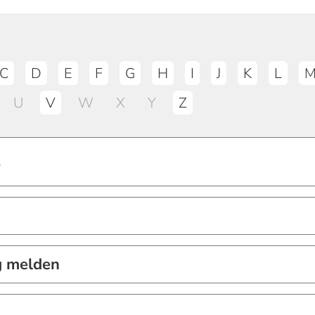
C
D
E
F
G
H
I
J
K
L
U
V
W
X
Y
Z
y
g melden