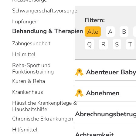
m
m
Schwangerschaftsvorsorge
H
H
Filtern:
Impfungen
Behandlung & Therapien
Alle
A
B
Zahngesundheit
Q
R
S
T
Heilmittel
Reha-Sport und
Abenteuer Bab
Funktionstraining
Kuren & Reha
Krankenhaus
Abnehmen
Häusliche Krankenpflege &
Haushaltshilfe
Abrechnungsbetru
Chronische Erkrankungen
Hilfsmittel
Achtsamkeit