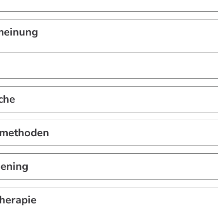
tmeinung
che
ilmethoden
ening
herapie