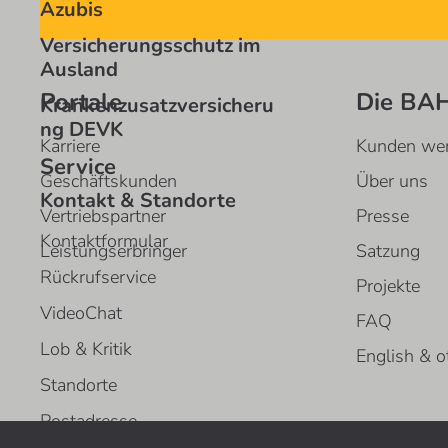
Azubis
Versicherungsschutz im
Ausland
Portale
Die BA
Krankenzusatzversicheru
ng DEVK
Karriere
Kunden we
Service
Geschäftskunden
Über uns
Kontakt & Standorte
Vertriebspartner
Presse
Kontaktformular
Leistungserbringer
Satzung
Rückrufservice
Projekte
VideoChat
FAQ
Lob & Kritik
English & o
Standorte
Postadresse