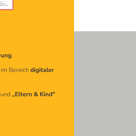
rung
.
 im Bereich
digitaler
"
und
„Eltern & Kind"