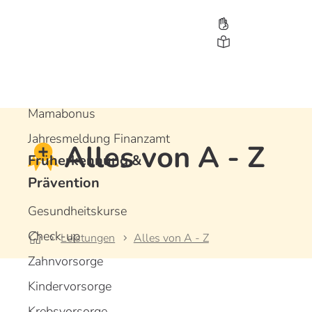
Leistungen
Bonusprogramme
Gesundheitsbonus
Jugendbonus
Mamabonus
Jahresmeldung Finanzamt
Alles von A - Z
Früherkennung &
D
D
D
Prävention
Gesundheitskurse
Check-up
Leistungen
Alles von A - Z
Zahnvorsorge
Kindervorsorge
Krebsvorsorge