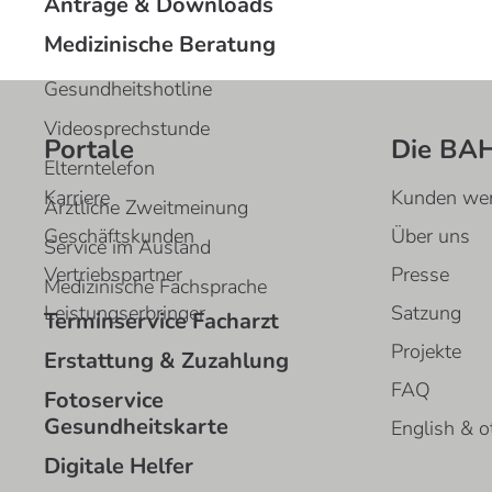
Anträge & Downloads
Medizinische Beratung
Gesundheitshotline
Videosprechstunde
Portale
Die BA
Elterntelefon
Karriere
Kunden we
Ärztliche Zweitmeinung
Geschäftskunden
Über uns
Service im Ausland
Vertriebspartner
Presse
Medizinische Fachsprache
Leistungserbringer
Satzung
Terminservice Facharzt
Projekte
Erstattung & Zuzahlung
FAQ
Fotoservice
Gesundheitskarte
English & o
Digitale Helfer