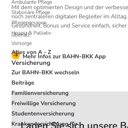
Ambulante Pflege
Mit dem optimierten Design und der verbess
Stationäre Pflege
noch zentraleren digitalen Begleiter im Alltag
Pflegepersonen
Gesundheit, Bonus und Service einfach, sicher
Hospiz & Palliativ
überall.
Vorsorge
Alles von A - Z
Mehr Infos zur BAHN-BKK App
Versicherung
Zur BAHN-BKK wechseln
Beiträge
Familienversicherung
Freiwillige Versicherung
Studentenversicherung
Laden Sie sich unsere
Krankenversicherung für