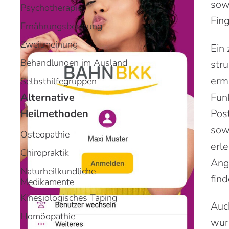
sow
Psychotherapie
Fin
Ernährungsberatung
Zweitmeinung
Ein
Behandlungen im Ausland
stru
ermö
Selbsthilfegruppen
Fun
Alternative
Pos
Heilmethoden
sow
Osteopathie
erle
Chiropraktik
Ang
Naturheilkundliche
fin
Medikamente
Kinesiologisches Taping
Auc
Homöopathie
wurd