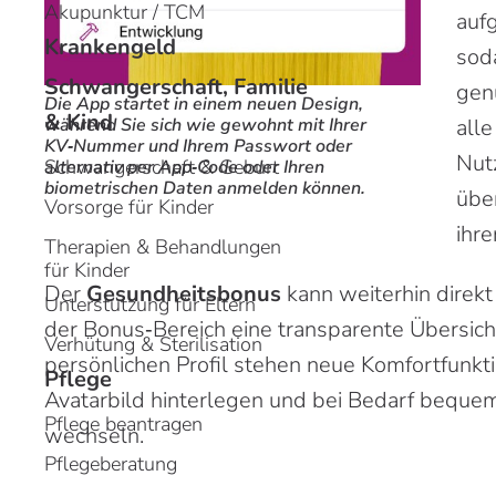
Akupunktur / TCM
auf
Krankengeld
soda
Schwangerschaft, Familie
gen
Die App startet in einem neuen Design,
& Kind
während Sie sich wie gewohnt mit Ihrer
all
KV‑Nummer und Ihrem Passwort oder
Nut
Schwangerschaft & Geburt
alternativ per App‑Code oder Ihren
biometrischen Daten anmelden können.
übe
Vorsorge für Kinder
ihr
Therapien & Behandlungen
für Kinder
Der
Gesundheitsbonus
kann weiterhin direkt
Unterstützung für Eltern
der Bonus‑Bereich eine transparente Übersich
Verhütung & Sterilisation
persönlichen Profil stehen neue Komfortfunkti
Pflege
Avatarbild hinterlegen und bei Bedarf bequem
Pflege beantragen
wechseln.
Pflegeberatung