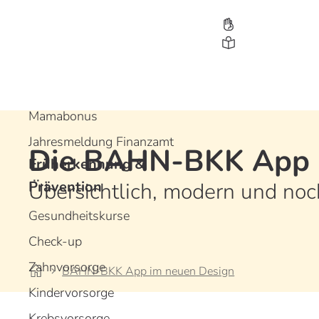
Leistungen
Bonusprogramme
Gesundheitsbonus
Jugendbonus
Mamabonus
Jahresmeldung Finanzamt
Die BAHN-BKK App 
Früherkennung &
D
D
D
Prävention
Übersichtlich, modern und noc
Gesundheitskurse
Check-up
Zahnvorsorge
BAHN-BKK App im neuen Design
Kindervorsorge
Krebsvorsorge