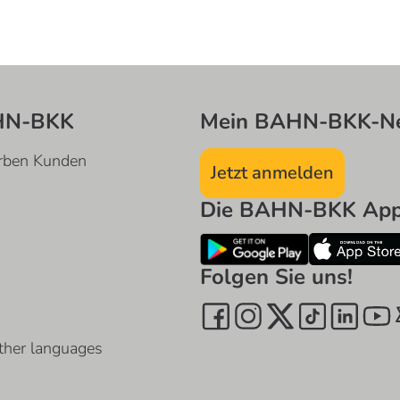
HN-BKK
Mein BAHN-BKK-Ne
rben Kunden
Jetzt anmelden
Die BAHN-BKK App 
Folgen Sie uns!
ther languages