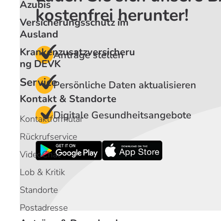
Azubis
kostenfrei herunter!
Versicherungsschutz im
Ausland
Krankenzusatzversicheru
Anträge stellen
ng DEVK
Service
Persönliche Daten aktualisieren
Kontakt & Standorte
Digitale Gesundheitsangebote
Kontaktformular
Rückrufservice
VideoChat
Lob & Kritik
Standorte
Postadresse