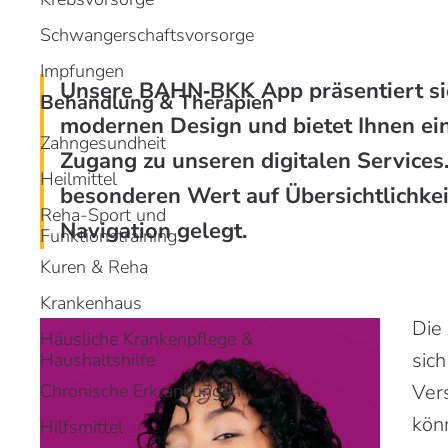
m
m
Schwangerschaftsvorsorge
H
H
Impfungen
Unsere
BAHN
‑
BKK App
präsentiert si
Behandlung & Therapien
modernen
Design
und bietet Ihnen ei
Zahngesundheit
Zugang zu unseren digitalen Services
Heilmittel
besonderen Wert auf Übersichtlichkei
Reha-Sport und
Navigation gelegt.
Funktionstraining
Kuren & Reha
Krankenhaus
Die
Häusliche Krankenpflege &
sich
Haushaltshilfe
Chronische Erkrankungen
Ver
kön
Hilfsmittel