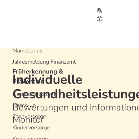
Leistungen
Bonusprogramme
Gesundheitsbonus
Jugendbonus
Mamabonus
Jahresmeldung Finanzamt
Früherkennung &
Individuelle
D
D
D
Prävention
Gesundheitsleistung
Gesundheitskurse
Bewertungen und Information
Check-up
Zahnvorsorge
Monitor
Kindervorsorge
Krebsvorsorge