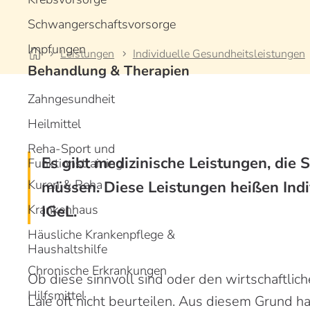
m
m
Schwangerschaftsvorsorge
H
H
Impfungen
Leistungen
Individuelle Gesundheitsleistungen
Behandlung & Therapien
Zahngesundheit
Heilmittel
Reha-Sport und
Es gibt medizinische Leistungen, die S
Funktionstraining
Kuren & Reha
müssen. Diese Leistungen heißen Indi
Krankenhaus
IGeL.
Häusliche Krankenpflege &
Haushaltshilfe
Chronische Erkrankungen
Ob diese sinnvoll sind oder den wirtschaftlic
Hilfsmittel
Laie oft nicht beurteilen. Aus diesem Grund 