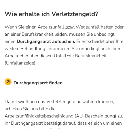
Wie erhalte ich Verletztengeld?
Wenn Sie einen Arbeitsunfall
bzw.
Wegeunfall hatten oder
an einer Berufskrankheit leiden, müssen Sie unbedingt
einen
Durchgangsarzt aufsuchen.
Er entscheidet über Ihre
weitere Behandlung. Informieren Sie unbedingt auch Ihren
Arbeitgeber über diesen Unfall/die Berufskrankheit
(Unfallanzeige).
Durchgangsarzt finden
Damit wir Ihnen das Verletztengeld auszahlen können,
schicken Sie uns bitte die
Arbeitsunfähigkeitsbescheinigung (AU-Bescheinigung) zu.
Ihr Durchgangsarzt bestätigt darauf, dass es sich um einen